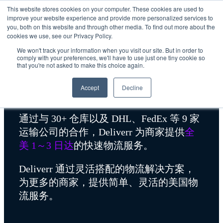
This website stores cookies on your computer. These cookies are used to
improve your website experience and provide more personalized services to
you, both on this website and through other media. To find out more about the
cookies we use, see our Privacy Policy.
We won't track your information when you visit our site. But in order to
comply with your preferences, we'll have to use just one tiny cookie so
that you're not asked to make this choice again.
Deliverr - Shopify官方物流服
Accept
Decline
务商
通过与 30+ 仓库以及 DHL、FedEx 等 9 家
运输公司的合作，Deliverr 为商家提供
全
美 1～3 日达
的快速物流服务。
Deliverr 通过灵活搭配的物流解决方案，
为更多的商家，提供简单、灵活的美国物
流服务。