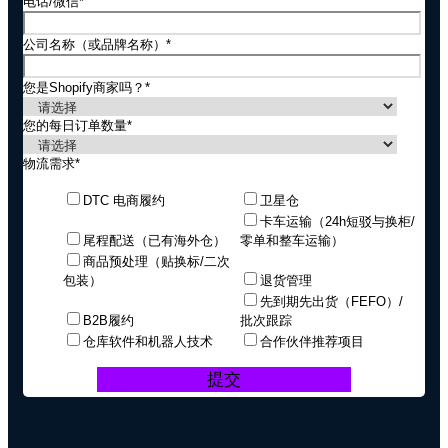
电话/微信
*
公司名称（或品牌名称）
*
您是Shopify商家吗？
*
您的每日订单数量
*
物流需求
*
DTC 电商履约
卫星仓
卡车运输（24h短驳与换柜/
尾程配送（已有海外仓）
零单和整车运输）
商品预处理（贴换标/二次
包装）
退货管理
先到期先出货（FEFO）/
B2B履约
批次跟踪
仓库软件和机器人技术
合作伙伴推荐项目